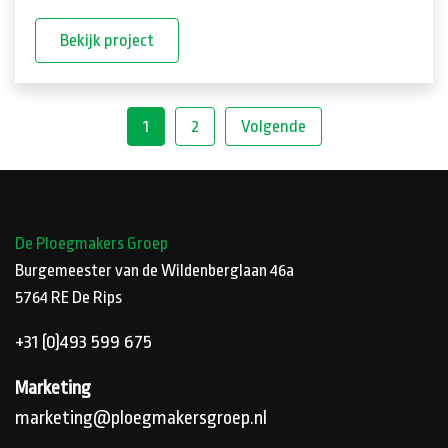
Bekijk project
1
2
Volgende
De Ploegmakers Groep
Burgemeester van de Wildenberglaan 46a
5764 RE
De Rips
+31 (0)493 599 675
Marketing
marketing@ploegmakersgroep.nl