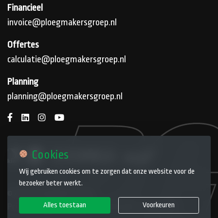
Financieel
invoice@ploegmakersgroep.nl
Offertes
calculatie@ploegmakersgroep.nl
Planning
planning@ploegmakersgroep.nl
Cookies
Wij gebruiken cookies om te zorgen dat onze website voor de
bezoeker beter werkt.
© 2026 De Ploegmakers Groep
Alles toestaan
Voorkeuren
Privacyverklaring
Cookievoorkeuren
Algemene