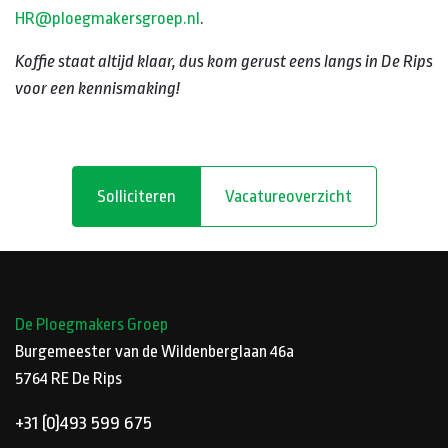
HR@ploegmakersgroep.nl
.
Koffie staat altijd klaar, dus kom gerust eens langs in De Rips
voor een kennismaking!
Solliciteren
Vacatureoverzicht
De Ploegmakers Groep
Burgemeester van de Wildenberglaan 46a
5764 RE
De Rips
+31 (0)493 599 675