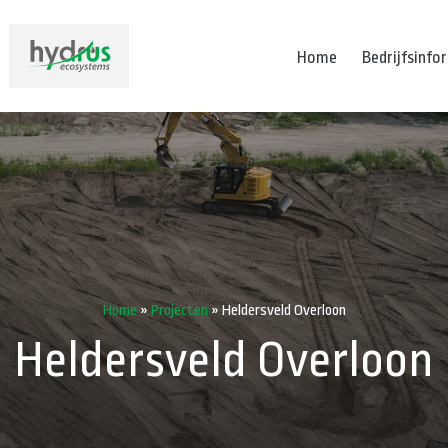
Home
Bedrijfsinfo
Home
»
Projecten
»
Heldersveld Overloon
Heldersveld Overloon