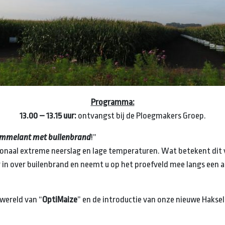
Programma:
13.00 – 13.15 uur:
ontvangst bij de Ploegmakers Groep.
mmelant met builenbrand
!”
onaal extreme neerslag en lage temperaturen. Wat betekent dit v
r in over builenbrand en neemt u op het proefveld mee langs een
 wereld van “
OptiMaize
” en de introductie van onze nieuwe Hakse