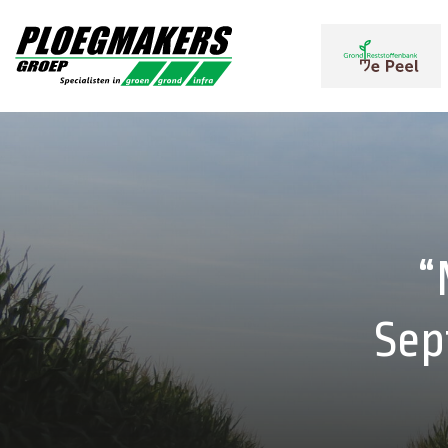
“
Sep