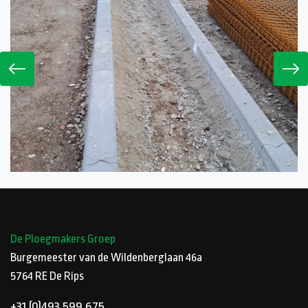
De Ploegmakers Groep
Burgemeester van de Wildenberglaan 46a
5764 RE
De Rips
+31 (0)493 599 675